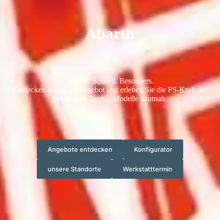
Abarth
Stilvoll. Schnell. Besonders.
Entdecken Sie unser Angebot und erleben Sie die PS-Kraft der
exklusiven Tuning-Modelle hautnah.
Angebote entdecken
Konfigurator
unsere Standorte
Werkstatttermin