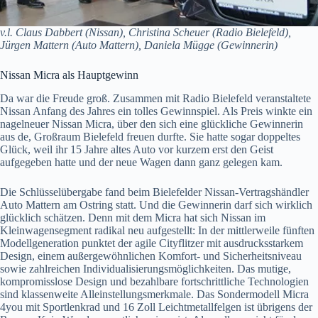
v.l. Claus Dabbert (Nissan), Christina Scheuer (Radio Bielefeld),
Jürgen Mattern (Auto Mattern), Daniela Mügge (Gewinnerin)
Nissan Micra als Hauptgewinn
Da war die Freude groß. Zusammen mit Radio Bielefeld veranstaltete
Nissan Anfang des Jahres ein tolles Gewinnspiel. Als Preis winkte ein
nagelneuer Nissan Micra, über den sich eine glückliche Gewinnerin
aus de, Großraum Bielefeld freuen durfte. Sie hatte sogar doppeltes
Glück, weil ihr 15 Jahre altes Auto vor kurzem erst den Geist
aufgegeben hatte und der neue Wagen dann ganz gelegen kam.
Die Schlüsselübergabe fand beim Bielefelder Nissan-Vertragshändler
Auto Mattern am Ostring statt. Und die Gewinnerin darf sich wirklich
glücklich schätzen. Denn mit dem Micra hat sich Nissan im
Kleinwagensegment radikal neu aufgestellt: In der mittlerweile fünften
Modellgeneration punktet der agile Cityflitzer mit ausdrucksstarkem
Design, einem außergewöhnlichen Komfort- und Sicherheitsniveau
sowie zahlreichen Individualisierungsmöglichkeiten. Das mutige,
kompromisslose Design und bezahlbare fortschrittliche Technologien
sind klassenweite Alleinstellungsmerkmale. Das Sondermodell Micra
4you mit Sportlenkrad und 16 Zoll Leichtmetallfelgen ist übrigens der