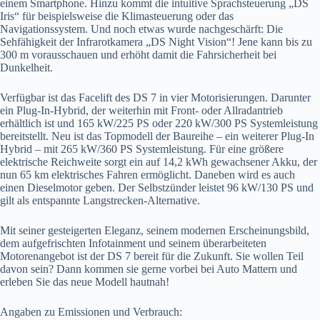
einem Smartphone. Hinzu kommt die intuitive Sprachsteuerung „DS
Iris“ für beispielsweise die Klimasteuerung oder das
Navigationssystem. Und noch etwas wurde nachgeschärft: Die
Sehfähigkeit der Infrarotkamera „DS Night Vision“! Jene kann bis zu
300 m vorausschauen und erhöht damit die Fahrsicherheit bei
Dunkelheit.
Verfügbar ist das Facelift des DS 7 in vier Motorisierungen. Darunter
ein Plug-In-Hybrid, der weiterhin mit Front- oder Allradantrieb
erhältlich ist und 165 kW/225 PS oder 220 kW/300 PS Systemleistung
bereitstellt. Neu ist das Topmodell der Baureihe – ein weiterer Plug-In
Hybrid – mit 265 kW/360 PS Systemleistung. Für eine größere
elektrische Reichweite sorgt ein auf 14,2 kWh gewachsener Akku, der
nun 65 km elektrisches Fahren ermöglicht. Daneben wird es auch
einen Dieselmotor geben. Der Selbstzünder leistet 96 kW/130 PS und
gilt als entspannte Langstrecken-Alternative.
Mit seiner gesteigerten Eleganz, seinem modernen Erscheinungsbild,
dem aufgefrischten Infotainment und seinem überarbeiteten
Motorenangebot ist der DS 7 bereit für die Zukunft. Sie wollen Teil
davon sein? Dann kommen sie gerne vorbei bei Auto Mattern und
erleben Sie das neue Modell hautnah!
Angaben zu Emissionen und Verbrauch: