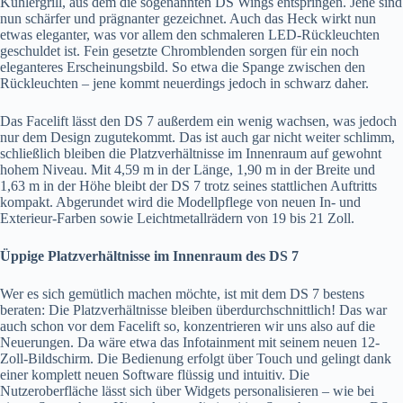
Kühlergrill, aus dem die sogenannten DS Wings entspringen. Jene sind
nun schärfer und prägnanter gezeichnet. Auch das Heck wirkt nun
etwas eleganter, was vor allem den schmaleren LED-Rückleuchten
geschuldet ist. Fein gesetzte Chromblenden sorgen für ein noch
eleganteres Erscheinungsbild. So etwa die Spange zwischen den
Rückleuchten – jene kommt neuerdings jedoch in schwarz daher.
Das Facelift lässt den DS 7 außerdem ein wenig wachsen, was jedoch
nur dem Design zugutekommt. Das ist auch gar nicht weiter schlimm,
schließlich bleiben die Platzverhältnisse im Innenraum auf gewohnt
hohem Niveau. Mit 4,59 m in der Länge, 1,90 m in der Breite und
1,63 m in der Höhe bleibt der DS 7 trotz seines stattlichen Auftritts
kompakt. Abgerundet wird die Modellpflege von neuen In- und
Exterieur-Farben sowie Leichtmetallrädern von 19 bis 21 Zoll.
Üppige Platzverhältnisse im Innenraum des DS 7
Wer es sich gemütlich machen möchte, ist mit dem DS 7 bestens
beraten: Die Platzverhältnisse bleiben überdurchschnittlich! Das war
auch schon vor dem Facelift so, konzentrieren wir uns also auf die
Neuerungen. Da wäre etwa das Infotainment mit seinem neuen 12-
Zoll-Bildschirm. Die Bedienung erfolgt über Touch und gelingt dank
einer komplett neuen Software flüssig und intuitiv. Die
Nutzeroberfläche lässt sich über Widgets personalisieren – wie bei