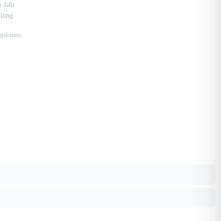
 Jahr
hlung
ngskosten