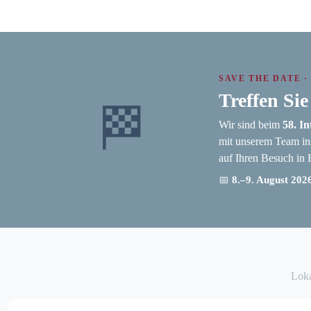
SAVE THE DATE · 
Treffen Si
🏁
Wir sind beim
58. I
mit unserem Team in
auf Ihren Besuch in 
📅
8.–9. August 202
Loka