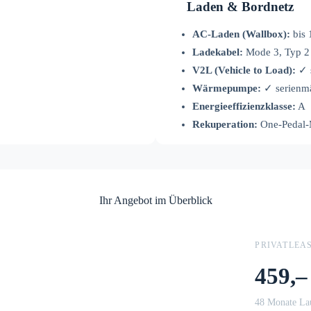
Laden & Bordnetz
AC-Laden (Wallbox):
bis 
Ladekabel:
Mode 3, Typ 2 
V2L (Vehicle to Load):
✓ 
Wärmepumpe:
✓ serienm
Energieeffizienzklasse:
A
Rekuperation:
One-Pedal-
Ihr Angebot im Überblick
PRIVATLEA
459,–
48 Monate Lau