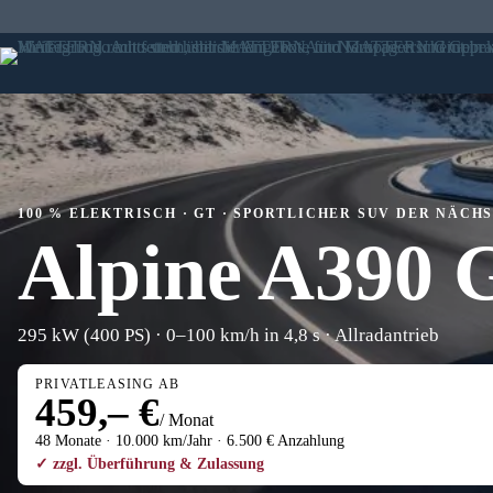
Zum
Inhalt
springen
100 % ELEKTRISCH · GT · SPORTLICHER SUV DER NÄC
Alpine A390 
295 kW (400 PS) · 0–100 km/h in 4,8 s · Allradantrieb
PRIVATLEASING AB
459,– €
/ Monat
48 Monate · 10.000 km/Jahr · 6.500 € Anzahlung
✓ zzgl. Überführung & Zulassung