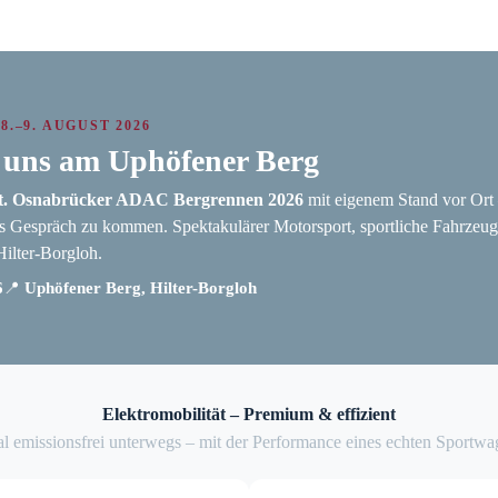
8.–9. AUGUST 2026
e uns am Uphöfener Berg
nt. Osnabrücker ADAC Bergrennen 2026
mit eigenem Stand vor Ort 
s Gespräch zu kommen. Spektakulärer Motorsport, sportliche Fahrzeug
Hilter-Borgloh.
6
📍
Uphöfener Berg, Hilter-Borgloh
Elektromobilität – Premium & effizient
l emissionsfrei unterwegs – mit der Performance eines echten Sportwa