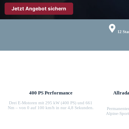
Jetzt Angebot sichern
12 Sta
400 PS Performance
Allrada
Drei E-Motoren mit 295 kW (400 PS) und 661
Nm – von 0 auf 100 km/h in nur 4,8 Sekunden.
Permanenter
Alpine-Spor