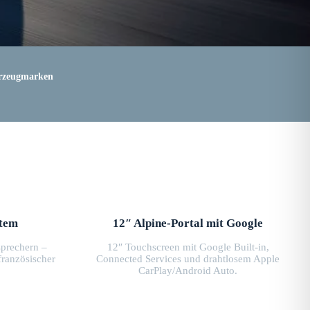
rzeugmarken
stem
12″ Alpine-Portal mit Google
prechern –
12″ Touchscreen mit Google Built-in,
französischer
Connected Services und drahtlosem Apple
.
CarPlay/Android Auto.