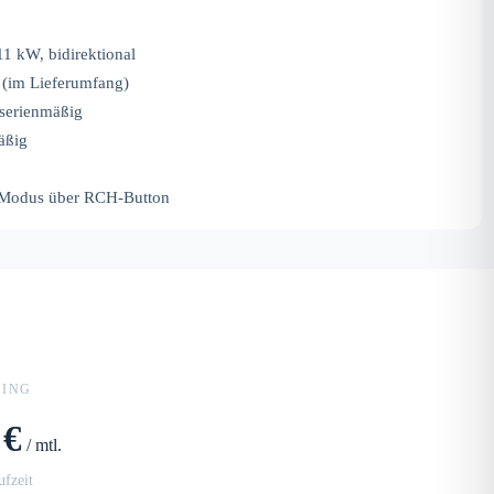
11 kW, bidirektional
(im Lieferumfang)
serienmäßig
äßig
Modus über RCH-Button
SING
 €
/ mtl.
fzeit