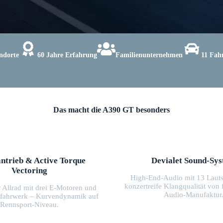
ndorte
60 Jahre Erfahrung
Familienunternehmen
11 Fah
Das macht die A390 GT besonders
ntrieb & Active Torque
Devialet Sound-Sy
Vectoring
High-End-Audio mit 13 Lauts
konzertreife Klangqualität von 
 Allrad mit drei E-Motoren und
Audio-Manufaktur
tfahrwerk – Kurvendynamik auf
Rennsport-Niveau.