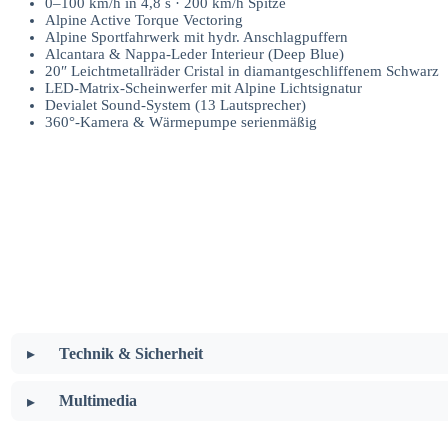
0–100 km/h in 4,8 s · 200 km/h Spitze
Alpine Active Torque Vectoring
Alpine Sportfahrwerk mit hydr. Anschlagpuffern
Alcantara & Nappa-Leder Interieur (Deep Blue)
20″ Leichtmetallräder Cristal in diamantgeschliffenem Schwarz
LED-Matrix-Scheinwerfer mit Alpine Lichtsignatur
Devialet Sound-System (13 Lautsprecher)
360°-Kamera & Wärmepumpe serienmäßig
Technik & Sicherheit
Multimedia